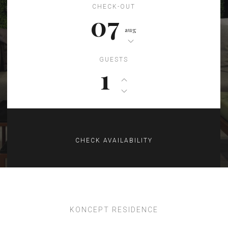
CHECK-OUT
07
aug
GUESTS
1
KONCEPT RESIDENCE