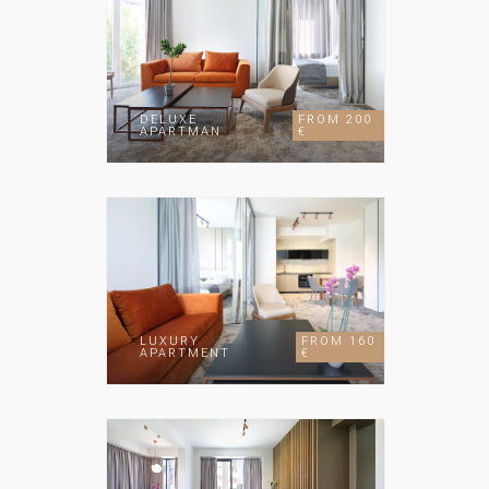
DELUXE
FROM 200
APARTMAN
€
LUXURY
FROM 160
APARTMENT
€