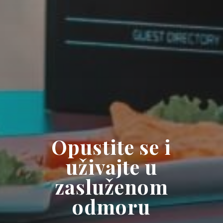
Opustite se i
uživajte u
zasluženom
odmoru