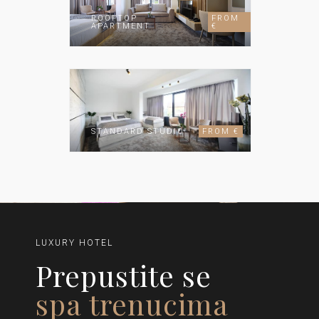
ROOFTOP
FROM
APARTMENT
€
STANDARD STUDIO
FROM €
LUXURY HOTEL
Prepustite se
spa trenucima