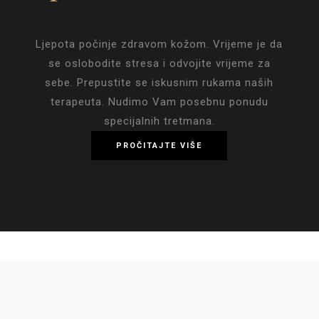
Ljepota počinje zdravom kožom. Vrijeme je da
se oslobodite stresa i odvojite vrijeme za
sebe. Prepustite se iskusnim rukama naših
terapeuta. Nudimo Vam posebnu ponudu
specijalnih tretmana.
PROČITAJTE VIŠE