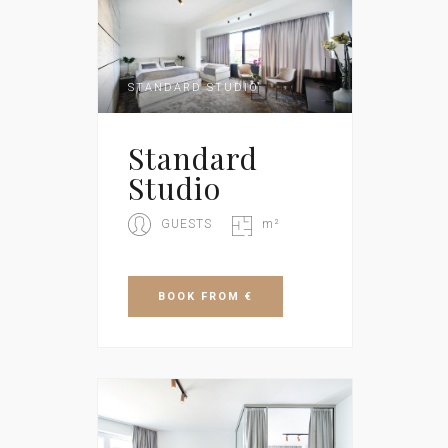
STANDARD STUDIO
Standard
Studio
GUESTS
m²
BOOK
FROM €