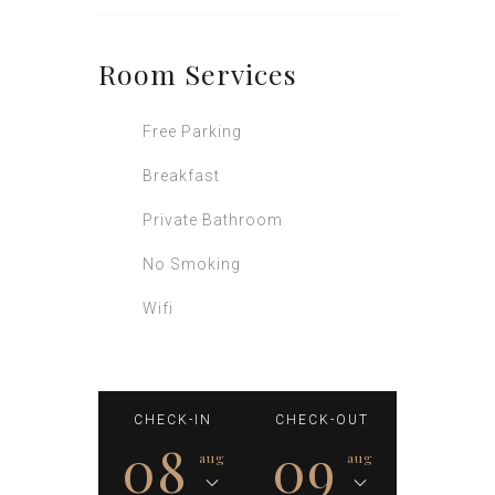
Room
Services
Free Parking
Breakfast
Private Bathroom
No Smoking
Wifi
CHECK-IN
CHECK-OUT
08
09
aug
aug