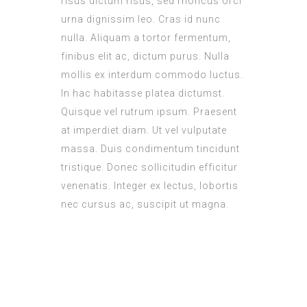
risus dictum risus, sed rhoncus orci
urna dignissim leo. Cras id nunc
nulla. Aliquam a tortor fermentum,
finibus elit ac, dictum purus. Nulla
mollis ex interdum commodo luctus.
In hac habitasse platea dictumst.
Quisque vel rutrum ipsum. Praesent
at imperdiet diam. Ut vel vulputate
massa. Duis condimentum tincidunt
tristique. Donec sollicitudin efficitur
venenatis. Integer ex lectus, lobortis
nec cursus ac, suscipit ut magna.