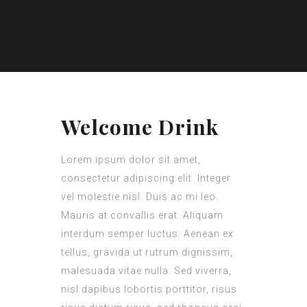
Welcome Drink
Lorem ipsum dolor sit amet,
consectetur adipiscing elit. Integer
vel molestie nisl. Duis ac mi leo.
Mauris at convallis erat. Aliquam
interdum semper luctus. Aenean ex
tellus, gravida ut rutrum dignissim,
malesuada vitae nulla. Sed viverra,
nisl dapibus lobortis porttitor, risus