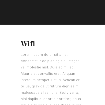
Wifi
Lorem ipsum dolor sit amet,
consectetur adipiscing elit. Integer
vel molestie nisl. Duis ac mi leo.
Mauris at convallis erat. Aliquam
interdum semper luctus. Aenean ex
tellus, gravida ut rutrum dignissim,
malesuada vitae nulla. Sed viverra,
nisl dapibus lobortis porttitor, risus