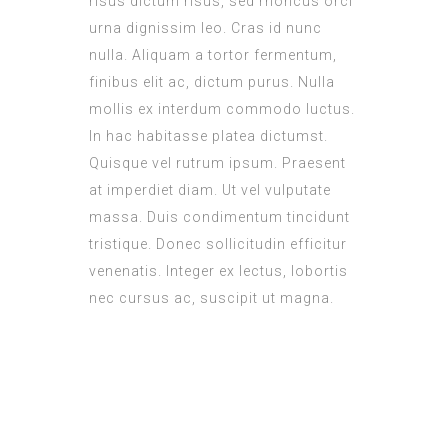
risus dictum risus, sed rhoncus orci
urna dignissim leo. Cras id nunc
nulla. Aliquam a tortor fermentum,
finibus elit ac, dictum purus. Nulla
mollis ex interdum commodo luctus.
In hac habitasse platea dictumst.
Quisque vel rutrum ipsum. Praesent
at imperdiet diam. Ut vel vulputate
massa. Duis condimentum tincidunt
tristique. Donec sollicitudin efficitur
venenatis. Integer ex lectus, lobortis
nec cursus ac, suscipit ut magna.