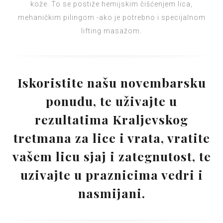
kože. To se postiže hemijskim čišćenjem lica,
mehaničkim pilingom -ako je potrebno i specijalnom
lifting masažom.
Iskoristite našu novembarsku
ponudu, te uživajte u
rezultatima Kraljevskog
tretmana za lice i vrata, vratite
vašem licu sjaj i zategnutost, te
uzivajte u praznicima vedri i
nasmijani.