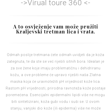
->Virual toure 360 <-
A to osvježenje vam može pružiti
Kraljevski tretman lica i vrata.
Odmah poslije tretmana ćete odmah uvidjeti da je koža
zategnuta, te da ste se već riješili sitnih bora. Idealan je
za sve žene koje imaju problematičnu i dehidriranu
kožu, a ove probleme će upravo riješiti naša Zlatna
maska koja će uravnotežiti pH vrijednost kože lica.
Rastom pH vrijednosti, prirodna ravnoteža kože postaje
poremećena. Esencijalni epidermalni lipidi više ne mogu
biti sintetizirani, koža gubi vodu i suši se. U ovom
stanju, vanjski dio kože (ili epiderma) više ne može