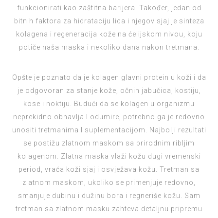
funkcionirati kao zaštitna barijera. Također, jedan od
bitnih faktora za hidrataciju lica i njegov sjaj je sinteza
kolagena i regeneracija kože na ćelijskom nivou, koju
potiče naša maska i nekoliko dana nakon tretmana.
Opšte je poznato da je kolagen glavni protein u koži i da
je odgovoran za stanje kože, očnih jabučica, kostiju,
kose i noktiju. Budući da se kolagen u organizmu
neprekidno obnavlja I odumire, potrebno ga je redovno
unositi tretmanima I suplementacijom. Najbolji rezultati
se postižu zlatnom maskom sa prirodnim ribljim
kolagenom. Zlatna maska vlaži kožu dugi vremenski
period, vraća koži sjaj i osvježava kožu. Tretman sa
zlatnom maskom, ukoliko se primenjuje redovno,
smanjuje dubinu i dužinu bora i regneriše kožu. Sam
tretman sa zlatnom masku zahteva detaljnu pripremu