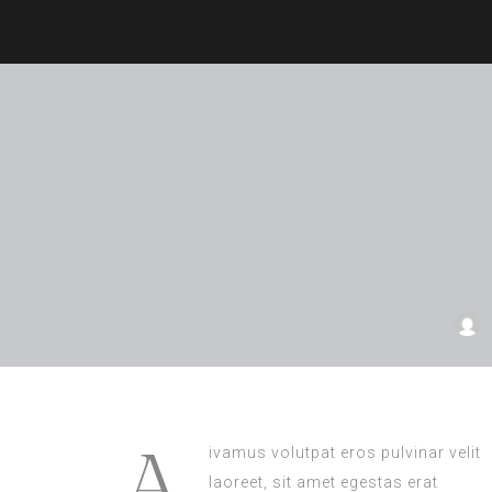
A
ivamus volutpat eros pulvinar velit
laoreet, sit amet egestas erat