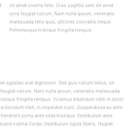
t
sit amet viverra felis. Cras sagittis sem sit amet
m
urna feugiat rutrum. Nam nulla ipsum, venenatis
malesuada felis quis, ultricies convallis neque.
Pellentesque tristique fringilla tempus.
met egestas erat dignissim. Sed quis rutrum tellus, sit
na feugiat rutrum. Nam nulla ipsum, venenatis malesuada
 tristique fringilla tempus. Vivamus bibendum nibh in dolor
a tincidunt nibh, in imperdiet nunc. Suspendisse eu ante
endrerit porta ante vitae tristique. Vestibulum ante
suere cubilia Curae; Vestibulum ligula libero, feugiat