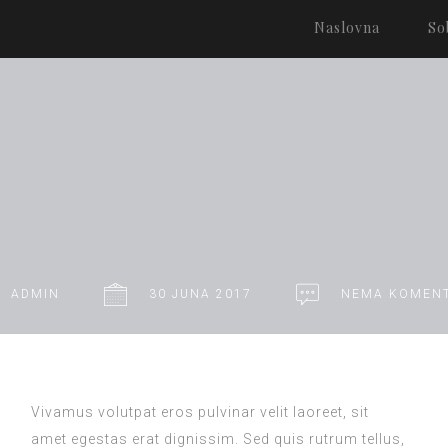
Naslovna
So
ADMIN
30 JUNA 2017
NEMA KOMEN
Vivamus volutpat eros pulvinar velit laoreet, sit
amet egestas erat dignissim. Sed quis rutrum tellus,