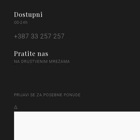
Dostupni
00-24h
+387 33 257 257
Pratite nas
NA DRUŠTVENIM MREŽAMA
Newsletter
PRIJAVI SE ZA POSEBNE PONUDE
Δ