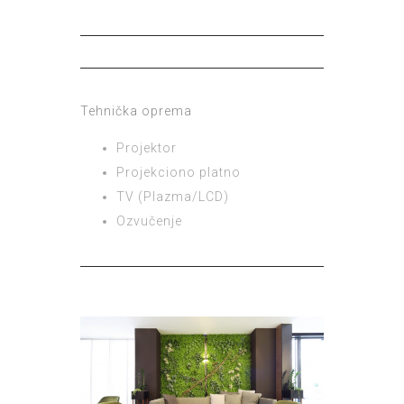
Tehnička oprema
Projektor
Projekciono platno
TV (Plazma/LCD)
Ozvučenje