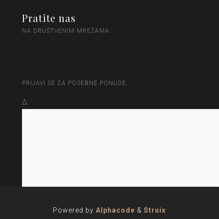
Pratite nas
NA DRUŠTVENIM MREŽAMA
Newsletter
PRIJAVI SE ZA POSEBNE PONUDE
Δ
document.getElementById( "ak_js_2"
Powered by
Alphacode
&
Struix
).setAttribute( "value", ( new Date() ).getTime() );